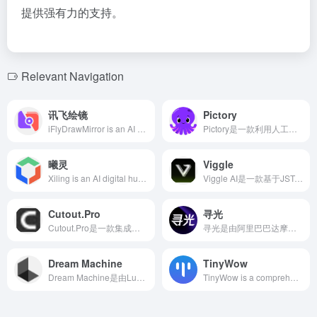
提供强有力的支持。
Relevant Navigation
讯飞绘镜
Pictory
iFlyDrawMirror is an AI movie production tool launched by iFlytek, designed to provide users with an intelligent and convenient movie production experience. Through advanced artificial intelligence technology, users can easily create high-quality movie works, meeting the needs of Generation Z and internet users for efficient creation.
Pictory是一款利用人工智能技术，帮助用户轻松将文本、URL或演示文稿转换为专业视频的工具，适用于内容创作者、营销人员和教育工作者。
曦灵
Viggle
Xiling is an AI digital human and video creation platform launched by Baidu, integrating digital human production, content creation, and business configuration services. It offers core features such as virtual live streaming, professional video production, and intelligent dialogue, supporting the rapid generation of high-quality 2D and 3D digital human images.
Viggle AI是一款基于JST-1模型的创新AI工具，能够将静态图像转换为动态视频，赋予角色自然流畅的动作，适合内容创作者、广告营销人员和教育工作者等。
Cutout.Pro
寻光
Cutout.Pro是一款集成了AI照片和视频编辑工具的在线平台，提供自动背景移除、图像修复、图形设计和内容生成等功能，助力用户高效创作优质视觉内容。
寻光是由阿里巴巴达摩院研发的AI视频创作平台，提供从剧本创作到视频编辑的全流程服务，旨在通过AI技术提升视频制作的效率和质量。
Dream Machine
TinyWow
Dream Machine是由Luma AI开发的AI视频生成工具，能够根据用户输入的文本描述或上传的图片，快速生成高质量、逼真的视频片段，极大地降低了视频制作的技术门槛。
TinyWow is a comprehensive online platform offering over 200 free AI-driven tools, covering PDF editing, image processing, video conversion, file conversion, and AI writing assistance, aiming to simplify users' digital tasks and enhance work efficiency.