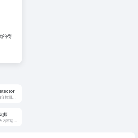
代的得
etector
Writer推出的AI内容检测工具，帮助用户识别文本是否由人工智能生成，支持分析最多5,000个单词的文本，并提供AI生成内容的概率评分。
大师
讯飞绘文（原星火内容运营大师）是科大讯飞推出的一款专为内容运营工作者打造的AI智能写作平台，集选题推荐、文章生成、智能配图、一键排版等功能于一体，助力内容创作者高效产出优质内容。