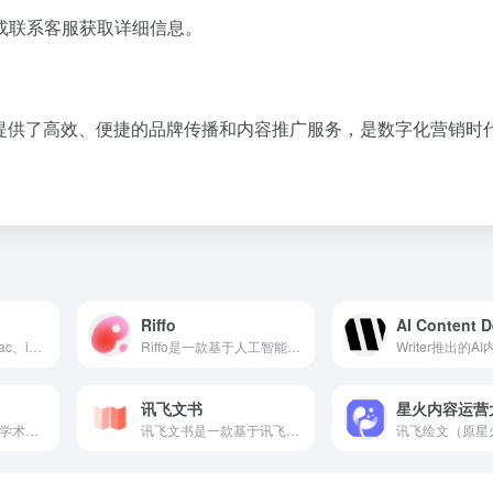
或联系客服获取详细信息。
业提供了高效、便捷的品牌传播和内容推广服务，是数字化营销时
Riffo
AI Content D
Elephas是一款与Mac、iPhone和iPad无缝集成的AI写作助手，提供个性化写作支持，助您提升创作效率。
Riffo是一款基于人工智能的文件重命名和管理工具，旨在帮助用户自动整理和重命名杂乱的文件，提升数字生活的整洁度和工作效率。
讯飞文书
星火内容运营
Jenni AI是一款专为学术研究人员设计的AI写作工具，提供自动补全、内文引用、重写改写等功能，旨在提升写作效率和质量。
讯飞文书是一款基于讯飞星火大模型的AI材料写作平台，提供素材筹备、稿件撰写、审稿核稿等全流程辅助功能，旨在提升文书写作群体的工作效率。