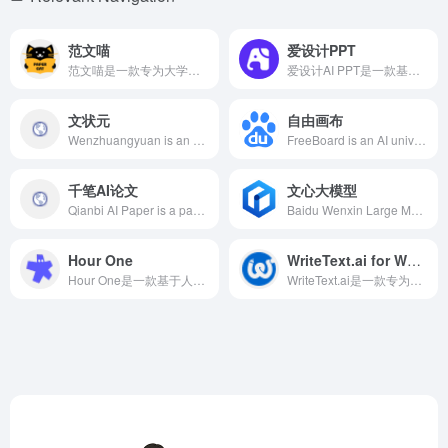
范文喵
爱设计PPT
范文喵是一款专为大学生设计的AI论文写作工具，提供从选题分析、开题报告到论文范文生成、答辩PPT制作等全流程支持，旨在提升写作效率和质量。
爱设计AI PPT是一款基于人工智能技术的在线PPT生成工具，用户只需输入主题，AI即可自动生成高质量的演示文稿，支持个性化编辑，内置丰富模板和素材库，助力高效制作专业PPT。
文状元
自由画布
Wenzhuangyuan is an AI-powered online writing platform designed for users requiring extensive official document writing, offering a rich template library, intelligent generation, grammar correction, and more to assist users in efficiently creating high-quality documents.
FreeBoard is an AI universal whiteboard jointly launched by Baidu Wenku and Baidu Netdisk, based on the Wenxin multimodal large model. It supports users in freely dragging various rich media materials for creation, achieving mixed understanding and generation of multi-format files, and providing a one-stop content production and consumption service.
千笔AI论文
文心大模型
Qianbi AI Paper is a paper writing platform that integrates advanced AI technology with rich academic resources, providing efficient and high-quality paper generation services to meet users' diverse academic needs.
Baidu Wenxin Large Model is an industry-grade knowledge-enhanced AI model developed by Baidu, integrating large-scale knowledge and diverse data to enhance AI understanding and generation capabilities, widely applied across industries to assist enterprises in intelligent transformation.
Hour One
WriteText.ai for WooCommerce
Hour One是一款基于人工智能的视频生成平台，能够将文本、幻灯片或提示快速转换为专业级视频，适用于各类企业和内容创作者。
WriteText.ai是一款专为WooCommerce设计的AI插件，能够自动生成和优化产品描述、元标签、Open Graph文本以及图片alt文本，助力商家提升SEO效果，节省时间，专注于业务增长。