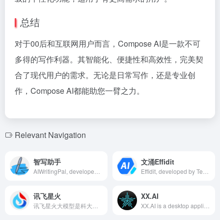
总结
对于00后和互联网用户而言，Compose AI是一款不可
多得的写作利器。其智能化、便捷性和高效性，完美契
合了现代用户的需求。无论是日常写作，还是专业创
作，Compose AI都能助您一臂之力。
Relevant Navigation
智写助手
文涌Effidit
AIWritingPal, developed by Nexly LLC, is a versatile AI content creation tool supporting over 60 content templates and more than 30 languages. It assists users in quickly generating high-quality articles, ad copies, and product descriptions. Its unique AI character assistant and code generation features further enhance creative efficiency and quality.
Effidit, developed by Tencent AI Lab, is an intelligent writing assistant offering features like smart error correction, text completion, and rewriting, aiming to enhance writers' efficiency and creative experience.
讯飞星火
XX.AI
讯飞星火大模型是科大讯飞推出的新一代认知智能大模型，具备文本生成、语言理解、知识问答、逻辑推理、数学能力、代码能力和多模态交互等七大核心能力，全面对标GPT-4 Turbo，旨在为用户提供更智能、更便捷的AI服务。
XX.AI is a desktop application integrating 15 top AI models including GPT-4o, Claude 3.5, and DALL·E 3, compatible with Windows and macOS, supporting multilingual writing, editing, translation, and image generation to enhance user productivity and creativity.