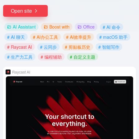
Open site
AI Assistant
Boost with
Office
# AI 命令
# AI 聊天
# AI办公工具
# AI效率提升
# macOS 助手
# Raycast AI
# 云同步
# 剪贴板历史
# 智能写作
# 生产力工具
# 编程辅助
# 自定义主题
Raycast AI