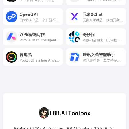
OpenGPT
元象XChat
OpenGPT是一个开源平台，用户可以在几秒钟内创建属于自己的ChatGPT应用，或使用海量现成的应用，涵盖效率工具、文案助手、生活娱乐、代码助手等多个类别。
元象XChat是一款由元象科技推出的AI聊天助手，基于XVERSE通用大模型，融合意图理解、信息检索和强化学习技术，旨在为用户提供高效、智能的对话体验。
WPS智能写作
奇妙问
WPS AI is an intelligent writing assistant launched by Kingsoft Office, integrated into the WPS Office suite, offering AI writing, design, reading, and data processing features to enhance users' office efficiency and creative quality.
奇妙问是由出门问问推出的AI交互式数字员工生成平台，基于自研的“序列猴子”大模型，为政企、文旅等行业提供数字接待、客服、销售等服务，提供一站式交互数字人解决方案。
冒泡鸭
腾讯文档智能助手
PopDuck is a free AI chatbot and intelligent agent platform developed by Chinese AI startup StepFun, leveraging proprietary multimodal large model technology to offer multi-domain intelligent agents, personalized customization, deep conversation understanding, and more, aiming to provide users with intelligent and interactive companions.
腾讯文档是一款支持多人实时协作的云端Office工具，提供Word、Excel、PPT等多种文档类型，满足用户随时随地的办公需求。
Explore 1,100+ AI Tools on LBB.AI Toolbox (Link, Build,