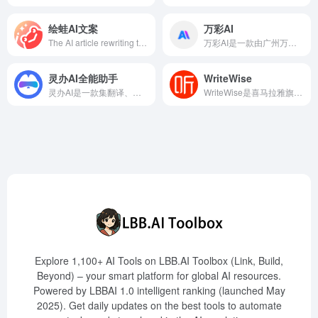
绘蛙AI文案
万彩AI
The AI article rewriting tool leverages advanced artificial intelligence technology to help users quickly rewrite and optimize text content, enhancing readability and originality, supporting multiple languages, and suitable for students, educators, bloggers, writers, journalists, SEO experts, and digital marketers.
万彩AI是一款由广州万彩信息技术有限公司推出的AI文案编写工具，旨在帮助创作者快速生成高质量的文案，提升写作效率。
灵办AI全能助手
WriteWise
灵办AI是一款集翻译、对话、写作、阅读、信息获取、笔记和绘图等多功能于一体的全能型AI助手，旨在提升用户的工作与学习效率。
WriteWise是喜马拉雅旗下的AI小说创作工具，提供情节描述、内容改写、世界观设定等功能，助力作者提升创作效率。
Explore 1,100+ AI Tools on LBB.AI Toolbox (Link, Build,
Beyond) – your smart platform for global AI resources.
Powered by LBBAI 1.0 intelligent ranking (launched May
2025). Get daily updates on the best tools to automate