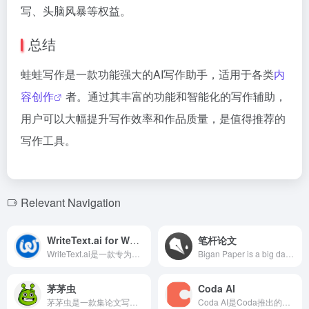
写、头脑风暴等权益。
总结
蛙蛙写作是一款功能强大的AI写作助手，适用于各类
内
容创作
者。通过其丰富的功能和智能化的写作辅助，
用户可以大幅提升写作效率和作品质量，是值得推荐的
写作工具。
Relevant Navigation
WriteText.ai for WooCommerce
笔杆论文
WriteText.ai是一款专为WooCommerce设计的AI插件，能够自动生成和优化产品描述、元标签、Open Graph文本以及图片alt文本，助力商家提升SEO效果，节省时间，专注于业务增长。
Bigan Paper is a big data-based AI paper writing assistant platform offering one-stop services such as topic analysis, data collection, outline recommendation, online writing, reference management, and plagiarism detection, aiming to simplify the paper writing process and enhance academic quality.
茅茅虫
Coda AI
茅茅虫是一款集论文写作、开题指导、答辩PPT制作、论文查重与降重等功能于一体的AI论文写作平台，旨在为用户提供高效、便捷的学术写作解决方案。
Coda AI是Coda推出的AI写作和文档助手，集成于在线文档协作平台，旨在通过自动化内容生成、数据分析和任务管理，帮助用户优化工作流程，提升办公效率。