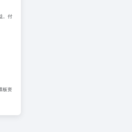
益。付
模板资