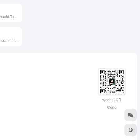
Developed by Shushi Technology, Shushi AI leverages deep learning to offer intelligent, efficient, and 24/7 online services, enhancing users' work efficiency and learning experience.
Huiwa is an AI e-commerce marketing tool launched by Alibaba Group, designed for merchants and content creators on platforms like Taobao and Tmall. It offers intelligent image generation and copywriting services to enhance the efficiency and appeal of marketing content.
wechat QR
Code