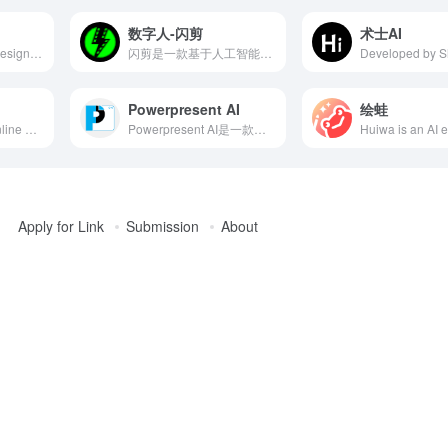
数字人-闪剪
术士AI
PMAI is an AI tool designed specifically for product managers, offering features like one-click generation of PRD documents, business flowcharts, and SQL code, aiming to simplify the documentation process and enhance work efficiency.
闪剪是一款基于人工智能技术的数字人短视频营销创作工具，提供定制数字人、克隆声音、口播视频智能成片等多种功能，助力用户高效制作短视频内容。
Powerpresent AI
绘蛙
Bos AI PPT is an online AI-powered PPT generation tool launched by Bos Cloud Creation, offering various quick PPT creation methods, including theme generation, text generation, and importing multiple file formats, with a vast collection of exquisite templates to meet diverse user needs.
Powerpresent AI是一款基于人工智能的工具，用户只需输入主题或文本，即可快速生成专业且视觉吸引力强的演示文稿，无需设计或AI专业知识。
Apply for Link
Submission
About