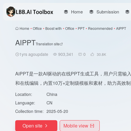
Home
Submission
Home
•
Office
•
Boost with
•
Office
•
PPT
•
Recommended
•
AIPPT
AIPPT
Translation site
1yrs agoupdate
903,341
0
30.8
K
AiPPT是一款AI驱动的在线PPT生成工具，用户只需
和在线编辑，内置10万+定制级模板和素材，助力高效
Location:
China
Language:
CN
Collection time:
2025-05-20
Open site
Mobile view