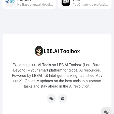
NetEase Jianwai, developed by NetEase's AI division, is an AI intelligent speech transcription and translation platform integrating video translation, live translation, speech transcription, and document translation. It aims to provide users with efficient and convenient translation and transcription services, enhancing work efficiency, reducing costs, and facilitating cross-cultural communication.
YouChuan is a professional AI creative intelligent tool offering high-quality image generation and editing features to meet users' diverse creative design needs.
Explore 1,100+ AI Tools on LBB.AI Toolbox (Link, Build,
Beyond) – your smart platform for global AI resources.
Powered by LBBAI 1.0 intelligent ranking (launched May
2025). Get daily updates on the best tools to automate
tasks and stay ahead in the AI revolution.