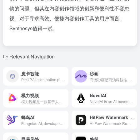
馈的问题，但其在内容创作领域的创新和便利性不容忽
视。对于寻求高效、便捷内容创作工具的用户而言，
Synthesys值得一试。
Relevant Navigation
皮卡智能
秒画
PicUP.AI is an online platform leveraging artificial intelligence and computer vision technologies to offer a variety of image and video processing services, aiming to provide efficient and convenient solutions for users in design, e-commerce, and other fields.
商汤秒画是商汤科技推出的AI绘画创作平台，基于70亿参数的自研Artist作画大模型，支持文生图和图生图，结合精准控制和风格模型，用户可随时随地生成高质量画作。
模力视频
NovelAI
模力视频是一款基于人工智能技术的在线视频编辑平台，提供智能剪辑、云剪辑和海量模板等功能，助力用户高效创作适用于多种场景的高质量视频内容。
NovelAI is an AI-based creative assistant designed to help writers and creatives overcome writer's block, enhancing the quality and efficiency of story creation. Utilizing advanced natural language processing technology, NovelAI can generate detailed text and vivid images based on user prompts, supporting storytelling and visual art creation.
蜂鸟AI
HitPaw Watermark Remover
Fengniao AI, developed by GanHai Technology, is a cross-border e-commerce AI marketing tool offering AI translation, AI image creation, and AI copywriting features. It has served top clients like JD and Alibaba, covering over 20 platforms worldwide, with 130,000 users and 200 million annual calls.
HitPaw Watermark Remover是一款基于AI技术的工具，能够高效地从图片和视频中移除水印、标志、文字等不需要的元素，支持Windows和Mac系统，界面友好，处理速度快。
网易见外
悠船