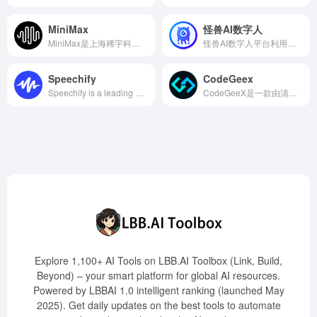
MiniMax
怪兽AI数字人
MiniMax是上海稀宇科技有限公司推出的多模态AI智能助手，基于自主研发的万亿参数MoE大模型，提供智能搜索问答、语音对话、创意写作等多种功能，助力用户提升工作和学习效率。
怪兽AI数字人平台利用先进的AI技术，提供数字人形象和声音的克隆与定制服务，助力用户在短视频创作、直播等领域实现高效内容生产。
Speechify
CodeGeex
Speechify is a leading AI text-to-speech tool supporting multiple platforms, offering over 200 natural-sounding AI voices to help users efficiently convert text into speech.
CodeGeeX是一款由清华大学与智谱AI联合开发的免费开源AI编程助手，支持多种编程语言，提供代码生成、补全、翻译、注释和智能问答等功能，助力开发者提升编程效率。
Explore 1,100+ AI Tools on LBB.AI Toolbox (Link, Build,
Beyond) – your smart platform for global AI resources.
Powered by LBBAI 1.0 intelligent ranking (launched May
2025). Get daily updates on the best tools to automate