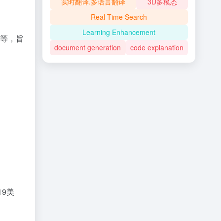
实时翻译.多语言翻译
3D多模态
Real-Time Search
Learning Enhancement
析等，旨
document generation
code explanation
19美