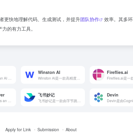
帮助开发者更快地理解代码、生成测试，并提升
团队协作
效率。其多环
产力的有力工具。
Winston AI
Fireflies.ai
Wenxin KuaiMa is an AI programming assistant launched by Baidu based on the Wenxin large model. It supports over 100 mainstream programming languages, seamlessly integrates with IDEs like VS Code and IntelliJ IDEA, and offers features such as real-time code completion, natural language code generation, and code optimization suggestions to help developers enhance coding efficiency.
Winston AI是一款高精度的AI内容检测工具，支持多语言，提供AI文本和图像检测、抄袭检查等功能，助力教育机构、SEO专家和内容创作者维护内容的真实性和原创性。
er
飞书妙记
Devin
AI Code Reviewer is an AI-based code review tool that supports multiple programming languages, automatically detects errors and potential issues in code, and provides optimization suggestions to help developers improve code quality and development efficiency.
飞书妙记是一款由字节跳动推出的智能会议记录工具，利用先进的语音识别和自然语言处理技术，自动生成会议纪要，提升团队协作效率。
Apply for Link
Submission
About