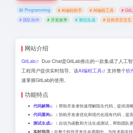
Programming
# AI编程助手
# AI编程工具
# Git
# 团队协作
# 开发效率
# 测试生成
# 自然语言交互
网站介绍
GitLab
Duo Chat是GitLab推出的一款集成了人工
工程用户提供实时指导。该
AI编程工具
支持整个
软
速掌握GitLab的使用。
功能特点
代码解释
：
帮助开发者快速理解陌生代码，提供清
代码重构
：
协助开发者优化和现代化现有代码，提
测试生成
：
自动为函数和方法生成测试，帮助团队
实时指导：
在整个软件开发生命周期中，为技术和非技