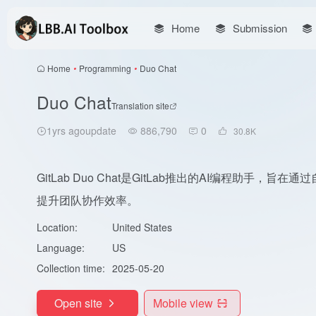
Home
Submission
Home
•
Programming
•
Duo Chat
Duo Chat
Translation site
1yrs agoupdate
886,790
0
30.8
K
GitLab Duo Chat是GitLab推出的AI编程助
提升团队协作效率。
Location:
United States
Language:
US
Collection time:
2025-05-20
Open site
Mobile view