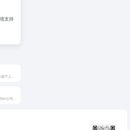
境支持
Fireflies.ai是一款基于人工智能的会议记录与分析工具，支持多种会议平台，自动转录、总结和分析会议内容，助力团队高效协作。
Devin是由Cognition公司推出的全球首个全自主AI软件工程师，具备自主学习新技术、端到端构建和部署应用、自主查找和修复代码Bug、训练和微调AI模型等能力。