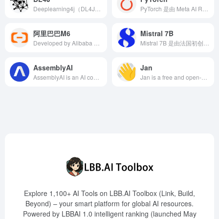
Deeplearning4j（DL4J）是一个专为Java虚拟机（JVM）设计的开源深度学习框架，支持多种深度学习算法，并与Apache Spark和Hadoop等大数据工具无缝集成。
PyTorch 是由 Meta AI Research 开发的开源深度学习框架，凭借其动态计算图和直观的 API，广泛应用于计算机视觉、自然语言处理等领域。
阿里巴巴M6
Mistral 7B
Developed by Alibaba DAMO Academy, the M6 model is the world's largest multimodal pretraining model with over 10 trillion parameters, offering robust multimodal representation capabilities. It has been applied in over 40 scenarios, including e-commerce and manufacturing, with daily calls exceeding 100 million.
Mistral 7B 是由法国初创公司 Mistral AI 发布的 73 亿参数的开源语言模型，性能超越 Llama 2 13B 和 Llama 1 34B，采用先进技术以提高推理速度和处理长序列能力。
AssemblyAI
Jan
AssemblyAI is an AI company specializing in speech recognition and understanding, offering high-accuracy speech-to-text APIs with multi-language support and real-time transcription, widely used in customer support, media entertainment, healthcare, and more.
Jan is a free and open-source AI chat tool that supports running over 20 large models, including LLaMa, Mistral, and Phi-2, locally on Windows, Mac, and Linux systems. It offers a user-friendly chat interface and a built-in API server, catering to developers and AI enthusiasts.
Explore 1,100+ AI Tools on LBB.AI Toolbox (Link, Build,
Beyond) – your smart platform for global AI resources.
Powered by LBBAI 1.0 intelligent ranking (launched May