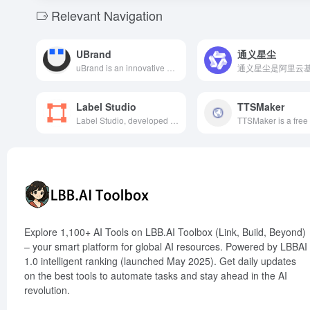
Relevant Navigation
UBrand
通义星尘
uBrand is an innovative online platform that leverages AI and big data technologies to offer comprehensive services from logo design and brand planning to brand marketing for businesses and entrepreneurs, simplifying the brand creation process, reducing costs, and enhancing brand impact.
Label Studio
TTSMaker
Label Studio, developed by Human Signal (formerly Heartex), is a free open-source data labeling tool supporting various data types, offering flexible configurations and machine learning assistance, enabling developers to efficiently fine-tune large language models, prepare training data, or validate AI models.
Explore 1,100+ AI Tools on LBB.AI Toolbox (Link, Build, Beyond)
– your smart platform for global AI resources. Powered by LBBAI
1.0 intelligent ranking (launched May 2025). Get daily updates
on the best tools to automate tasks and stay ahead in the AI
revolution.