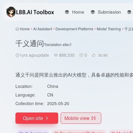
Home
Submission
Home
•
AI Assistant
•
Development Platforms
•
Model Training
•
千义
千义通问
Translation site
1yrs agoupdate
888,330
0
30.8
K
通义千问是阿里云推出的AI大模型，具备卓越的性能和
Location:
China
Language:
CN
Collection time:
2025-05-20
Open site
Mobile view