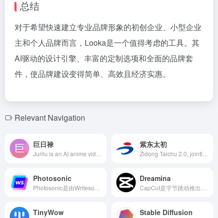
总结
对于希望快速建立专业品牌形象的初创企业、小型企业
主和个人品牌而言，Looka是一个值得考虑的工具。其
AI驱动的设计引擎、丰富的定制选项和全面的品牌套
件，使品牌建设变得简单、高效且经济实惠。
Relevant Navigation
巨日禄
紫东太初
Jurilu is an AI anime video creation platform integrating natural language processing and image generation technologies, enabling users to swiftly convert text into coherent manga and short videos. The platform offers various art styles, voice-over and music services, and simplifies the creation process, allowing even beginners to easily get started, catering to the needs of various creators.
Zidong Taichu 2.0, jointly developed by the Institute of Automation of the Chinese Academy of Sciences and Wuhan Artificial Intelligence Research Institute, is an upgraded version of the trillion-parameter multimodal model. It supports multi-turn Q&amp;A, text creation, image generation, 3D understanding, and signal analysis, possessing strong cognitive, understanding, and creative abilities, offering users a brand-new interactive experience.
Photosonic
Dreamina
Photosonic是由Writesonic推出的AI图像生成器，利用先进的文本到图像技术，帮助用户将文字描述转化为高质量的艺术作品。
CapCut是字节跳动推出的一款免费全能视频编辑器，集成了多种AI功能，支持多平台使用，旨在帮助用户轻松创作高质量的视频内容。
TinyWow
Stable Diffusion