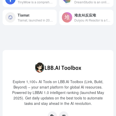
TinyWow is a comprehensive online platform offering over 200 free AI-driven tools, covering PDF editing, image processing, video conversion, file conversion, and AI writing assistance, aiming to simplify users' digital tasks and enhance work efficiency.
DreamStudio is an online AI image generation platform developed by Stability AI, utilizing the advanced Stable Diffusion model, allowing users to quickly generate high-quality images and artworks through text prompts.
Tiamat
堆友AI反应堆
Tiamat, launched in 2021 by Shanghai Tuige Digital Technology Co., Ltd., is an AI art generation platform that offers efficient and convenient image generation services through its self-developed MorpherVLM model, empowering creators to unleash their imagination.
Duiyou AI Reactor is a free AI painting tool launched by Alibaba's design team, supporting multiple styles to meet the creative needs of designers, artists, students, and more.
Explore 1,100+ AI Tools on LBB.AI Toolbox (Link, Build,
Beyond) – your smart platform for global AI resources.
Powered by LBBAI 1.0 intelligent ranking (launched May
2025). Get daily updates on the best tools to automate
tasks and stay ahead in the AI revolution.