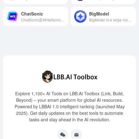
ChatSonic
BigModel
ChatSonic是WriteSonic推出的AI营销助手，集成了ChatGPT、Claude和Gemini等领先AI模型，并与Ahrefs和WordPress等营销工具无缝结合，旨在提升内容创作的效率和质量。
BigModel is a large model development platform designed by Zhipu AI for developers, offering a wealth of tools and resources to help them fully utilize GLM large model capabilities to create various applications. The platform provides standard API services, knowledge base and application building, experience center, and supports cloud-based private deployment to meet different scenario needs.
Explore 1,100+ AI Tools on LBB.AI Toolbox (Link, Build,
Beyond) – your smart platform for global AI resources.
Powered by LBBAI 1.0 intelligent ranking (launched May
2025). Get daily updates on the best tools to automate
tasks and stay ahead in the AI revolution.