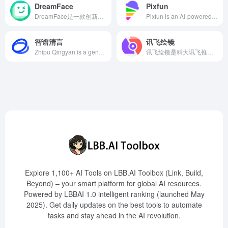
DreamFace
Pixfun
DreamFace是一款创新的AI应用，用户只需一键操作，即可将静态照片转化为生动的视频，支持照片说话、唱歌、跳舞等多种功能，满足00后和互联网用户对智能化、便捷性和高效性的需求。
Pixfun is an AI-powered animated story video generation platform designed to help users quickly create high-quality animated videos. By simplifying the video production process, Pixfun enables users to easily write stories, define styles, create characters, and generate visual content, catering to the diverse needs of content creators, educators, and marketers.
智谱清言
讯飞绘镜
Zhipu Qingyan is a generative AI assistant developed by Zhipu AI, based on the self-developed bilingual dialogue model ChatGLM2. It offers features such as general Q&amp;A, multi-turn conversations, creative writing, and code generation, catering to users' diverse needs in work, study, and daily life.
讯飞绘镜是科大讯飞推出的一站式AI短视频创作平台，用户仅需输入文本描述，即可快速生成高质量的短剧、预告片或MV，极大地简化了视频制作流程。
Explore 1,100+ AI Tools on LBB.AI Toolbox (Link, Build,
Beyond) – your smart platform for global AI resources.
Powered by LBBAI 1.0 intelligent ranking (launched May
2025). Get daily updates on the best tools to automate
tasks and stay ahead in the AI revolution.