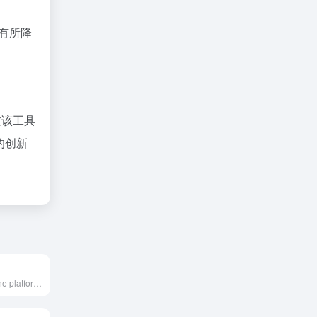
会有所降
过该工具
的创新
Tukeli is an online platform integrating various AI technologies, offering features like one-click background removal, watermark removal, video editing, and photo cartoonization, catering to users' needs for efficient and convenient image and video processing.