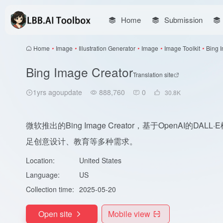
Home
Submission
Home
•
Image
•
Illustration Generator
•
Image
•
Image Toolkit
•
Bing 
Bing Image Creator
Translation site
1yrs agoupdate
888,760
0
30.8
K
微软推出的Bing Image Creator，基于OpenA
足创意设计、教育等多种需求。
Location:
United States
Language:
US
Collection time:
2025-05-20
Open site
Mobile view