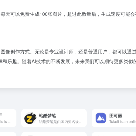
。每位用户每天可以免费生成100张图片，超过此数量后，生成速度可能
了一种全新的图像创作方式。无论是专业设计师，还是普通用户，都可以通
率和乐趣。随着AI技术的不断发展，未来我们可以期待更多类似
手
站酷梦笔
图可丽
Qiantu Design Studio is an online AI design platform launched by Qiantu.com, integrating 135 AI image processing applications, including one-click cutout, AI painting, AI dialogue, etc., aiming to enhance the work efficiency of designers and marketers, unleashing creative potential.
站酷梦笔是由国内知名设计社区站酷推出的人工智能绘画生成工具，专注于国潮风格插画的创作，操作简便，免费提供每日20次生成机会。