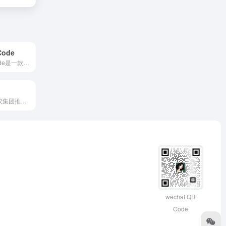
ode
天工智码SkyCode是一款由昆仑万维与奇点智源联合研发的AI代码生成工具，支持多种主流编程语言，旨在提升开发者的编码效率。
CodeFuse是蚂蚁集团推出的智能研发助手，基于自研的代码大模型，提供代码补全、注释生成、代码解释、单元测试生成和代码优化等功能，支持40多种编程语言，旨在提升开发者的编码效率和代码质量。
wechat QR
Code