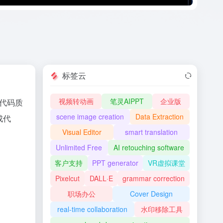
标签云
视频转动画
笔灵AIPPT
企业版
代码质
scene image creation
Data Extraction
成代
Visual Editor
smart translation
Unlimited Free
AI retouching software
客户支持
PPT generator
VR虚拟课堂
Pixelcut
DALL·E
grammar correction
职场办公
Cover Design
real-time collaboration
水印移除工具