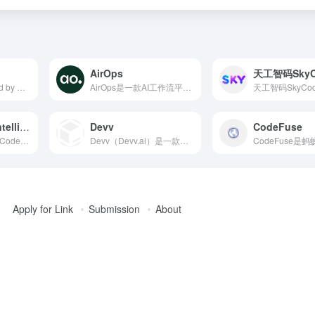
AirOps
天工智码SkyC
Imgcook, developed by Alibaba's Taobao Technology team, is a design-to-code intelligent platform that converts visual drafts like Sketch, PSD, and static images into maintainable front-end code with a single click, significantly enhancing development efficiency.
AirOps是一款AI工作流平台，帮助企业通过可扩展的内容工作流实现有机增长，利用40多种AI模型，快速创建、优化和部署内容。
Visual Studio IntelliCode
Devv
CodeFuse
Visual Studio IntelliCode 是微软推出的 AI 辅助开发工具，旨在通过智能代码补全、重构建议等功能，提升开发者的编码效率和代码质量。
Devv（Devv.ai）是一款面向程序员的新一代AI搜索引擎，旨在为开发者提供简洁、准确、快捷、高效的编程技术问题解答工具，支持多种编程语言和平台。
Apply for Link
Submission
About