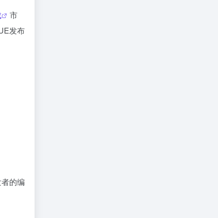
成
市
UE发布
发者的编