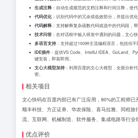
生成注释
：自动生成规范的文档注释和行间注释，使代
代码优化
：识别代码中的冗余或低效部分，并提出优化
代码解释
：支持解释复杂函数代码或选中的代码段，帮
技术问答
：在对话框中输入研发中遇到的问题，文心快
多语言支持
：支持超过100种主流编程语言，包括但不限于C/C+
IDE插件
：提供VS Code、IntelliJ IDEA、GoLand、
键安装，即装即用。
文心大模型加持
：利用百度的文心大模型，全面分析代
密。
相关项目
文心快码在百度内部已有广泛应用，80%的工程师已
顺丰科技、方正证券、华农保险、喜马拉雅、同程旅
流、互联网、机械制造、软件服务、集成电路等行业
优点评价