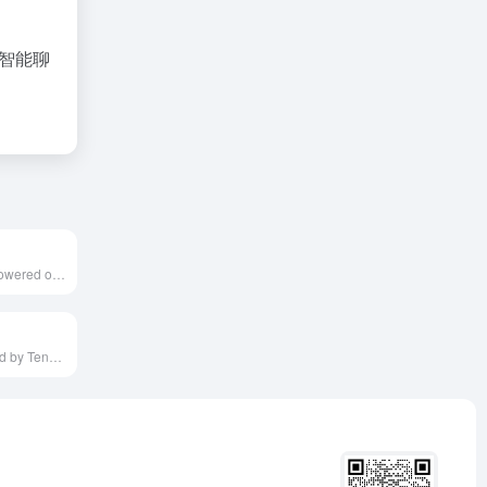
和智能聊
iSlide is an AI-powered online PPT generation tool designed to help users quickly address design challenges such as layout and color schemes, enabling the effortless creation of professional-grade presentations. Its AI features allow for one-click generation of PPT outlines and themes, along with intelligent layout adjustments, significantly enhancing production efficiency.
Effidit, developed by Tencent AI Lab, is an intelligent writing assistant offering features like smart error correction, text completion, and rewriting, aiming to enhance writers' efficiency and creative experience.