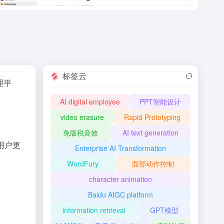
标签云
理平
AI digital employee
PPT智能设计
video erasure
Rapid Prototyping
免版税音效
AI text generation
用户更
Enterprise AI Transformation
WordFury
面部动作控制
character animation
Baidu AIGC platform
。
information retrieval
GPT模型