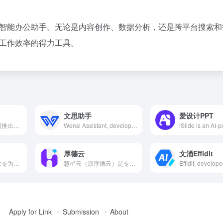
种功能的智能办公助手。无论是内容创作、数据分析，还是跨平台搜索
提升工作效率的得力工具。
文思助手
爱设计PPT
序列猴子是出门问问推出的超大规模语言模型，具备多模态生成能力，涵盖知识、对话、数学、逻辑、推理和规划等六个维度，支持文字、图片、3D内容、语音生成和语音识别等任务。
Wensi Assistant, developed by Xiamen Soda Intelligent Technology Co., Ltd., offers services for generating professional reports, work summaries, and research papers with one click. It is suitable for fields such as marketing, education, consulting, and academia, helping users improve writing efficiency and quality.
厚德云
文涌Effidit
星火网文助手是一款专为网络文学创作者设计的AI写作辅助工具，提供灵感激发、写作管理、素材库、多端同步和社区互动等功能，旨在提升创作效率和质量。
慧星云（原厚德云）是专业的AI算力云平台，提供高性能、便捷、安全的GPU算力资源，助力人工智能从业者加速研发与应用进程。
Apply for Link
Submission
About