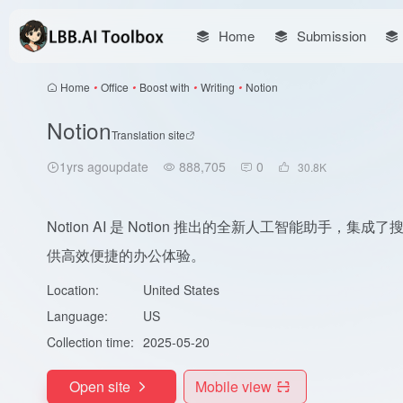
Home
Submission
Home
•
Office
•
Boost with
•
Writing
•
Notion
Notion
Translation site
1yrs agoupdate
888,705
0
30.8
K
Notion AI 是 Notion 推出的全新人工智能助
供高效便捷的办公体验。
Location:
United States
Language:
US
Collection time:
2025-05-20
Open site
Mobile view